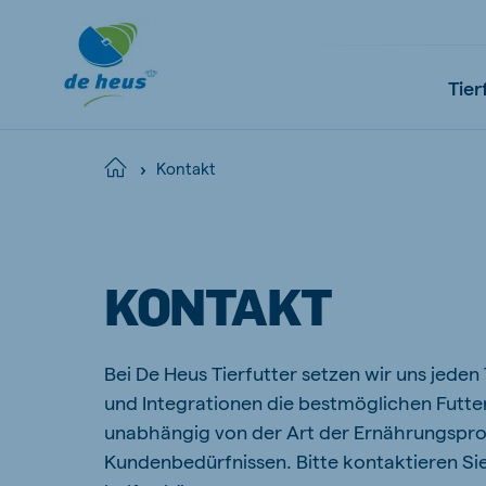
Tier
Kontakt
Home
Global
English
KONTAKT
Bei De Heus Tierfutter setzen wir uns jeden
Netherlands
Pola
und Integrationen die bestmöglichen Futte
Dutch
Polish
unabhängig von der Art der Ernährungspr
Czech Republic
Spai
Kundenbedürfnissen. Bitte kontaktieren Sie
Czech
Spanish