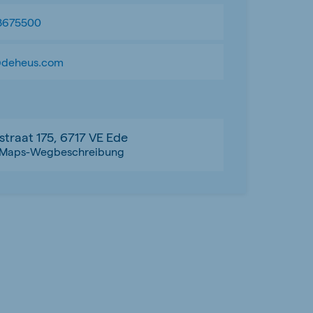
8675500
@deheus.com
traat 175, 6717 VE Ede
-Maps-Wegbeschreibung