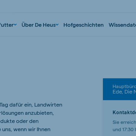
futter
Über De Heus
Hofgeschichten
Wissendat
Hauptbüro
Ede, Die 
 Tag dafür ein, Landwirten
nd
Portugal
rlösungen anzubieten,
Kontaktde
Portuguese
odukte oder den
Sie erreic
n
Serbia
 uns, wenn wir Ihnen
und 17:30 
Serbian