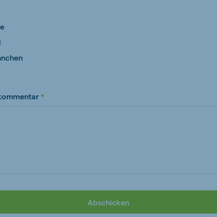
ne
l
hnchen
 kommentar
Abschicken