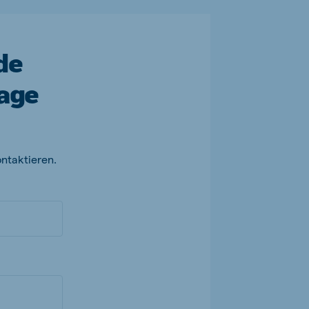
de
rage
ontaktieren.