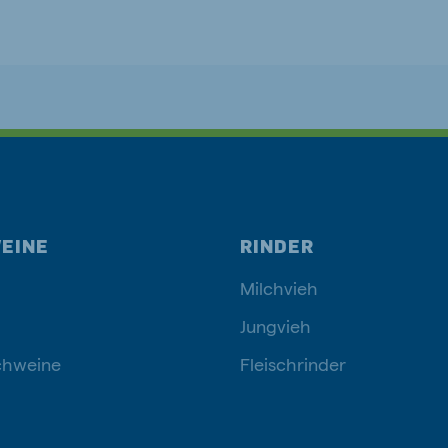
EINE
RINDER
Milchvieh
Jungvieh
chweine
Fleischrinder