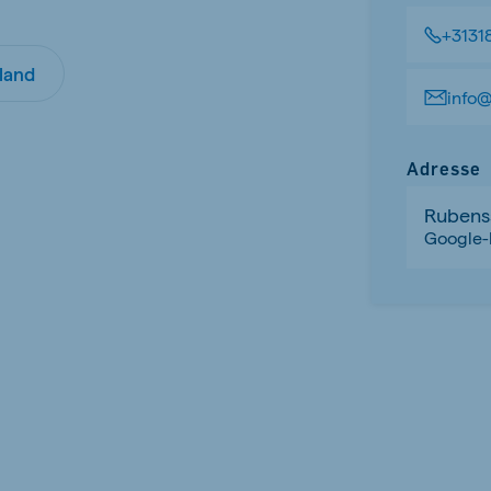
kia
+3131
land
info
Adresse
mar
Indonesia
e
Indonesian
Rubenss
Google
 Africa
Ghana (Koudijs)
English
pia (Koudijs)