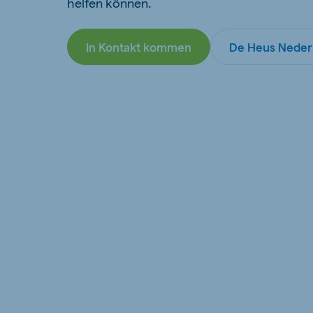
helfen können.
Hungary
Slova
Hungarian
Slovak
In Kontakt kommen
De Heus Neder
Vietnam
Myan
Vietnamese
Burmes
Philippines
India
English
English
South Africa
South
Afrikaans
English
Egypt (Koudijs)
Ethio
English
English