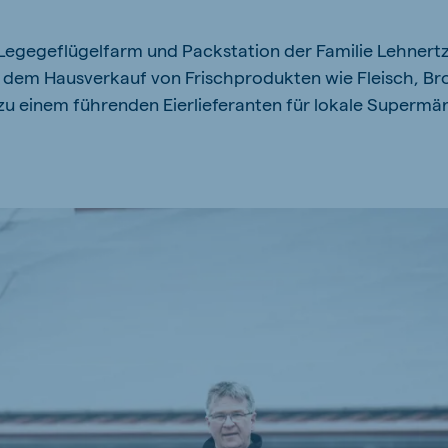
kia
 Legegeflügelfarm und Packstation der Familie Lehnertz
em Hausverkauf von Frischprodukten wie Fleisch, Bro
 zu einem führenden Eierlieferanten für lokale Supermä
mar
Indonesia
e
Indonesian
 Africa
Ghana (Koudijs)
English
pia (Koudijs)