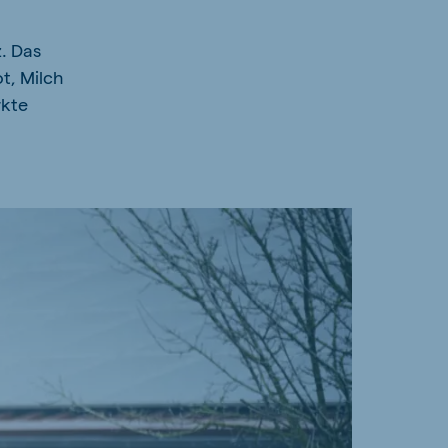
. Das
t, Milch
rkte