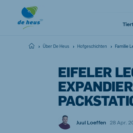
Tier
Familie 
Home
Über De Heus
Hofgeschichten
Global
EIFELER L
English
EXPANDIER
PACKSTATI
Netherlands
Pola
Dutch
Polish
Juul Loeffen
28 Apr. 2
Czech Republic
Spai
Czech
Spanish