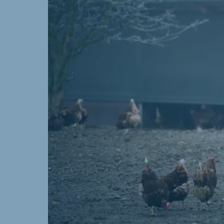
Brasil
Ukrai
Portuguese
Ukrainia
Koudijs Export
English