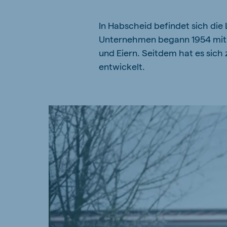
Hungary
Slova
In Habscheid befindet sich die
Hungarian
Slovak
Unternehmen begann 1954 mit d
und Eiern. Seitdem hat es sich
entwickelt.
Vietnam
Myan
Vietnamese
Burmes
Philippines
India
English
English
South Africa
South
Afrikaans
English
Egypt (Koudijs)
Ethio
English
English