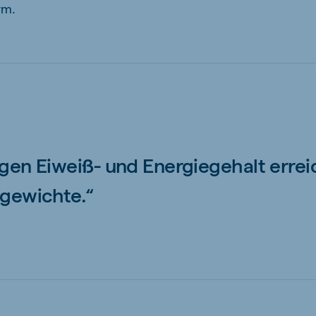
rm.
igen Eiweiß- und Energiegehalt errei
igewichte.“