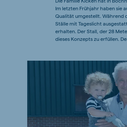
Die Familie Kicken hat in Boch
Hungary
Slova
Im letzten Frühjahr haben sie 
Hungarian
Slovak
Qualität umgestellt. Während 
Ställe mit Tageslicht ausgestatt
erhalten. Der Stall, der 28 Met
dieses Konzepts zu erfüllen. Der
Vietnam
Myan
Vietnamese
Burmes
Philippines
India
English
English
South Africa
South
Afrikaans
English
Egypt (Koudijs)
Ethio
English
English