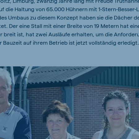
holtz, Limburg, zwanzig Jahre lang mit Freude Truthähn
kia
auf die Haltung von 65.000 Hühnern mit 1-Stern-Besser-
des Umbaus zu diesem Konzept haben sie die Dächer d
et. Der eine Stall mit einer Breite von 19 Metern hat ei
er breit ist, hat zwei Ausläufe erhalten, um die Anforde
 Bauzeit auf ihrem Betrieb ist jetzt vollständig erledigt.
mar
Indonesia
e
Indonesian
 Africa
Ghana (Koudijs)
English
pia (Koudijs)