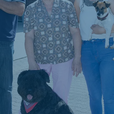
ne (Koudijs)
Russia (Koudijs)
n
Russian