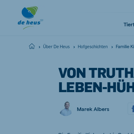
Tier
Familie K
Home
Über De Heus
Hofgeschichten
Global
VON TRUTH
English
LEBEN-HÜ
Netherlands
Pola
Marek Albers
Dutch
Polish
Czech Republic
Spai
Czech
Spanish