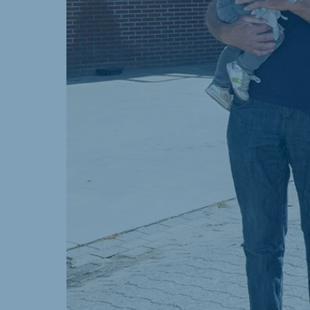
Brasil
Ukrai
Portuguese
Ukrainia
Koudijs Export
English