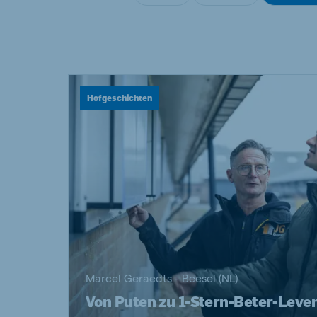
Hungary
Slova
Hungarian
Slovak
Hofgeschichten
Vietnam
Myan
Vietnamese
Burmes
Philippines
India
English
English
South Africa
South
Afrikaans
English
Marcel Geraedts - Beesel (NL)
Von Puten zu 1-Stern-Beter-Leve
Egypt (Koudijs)
Ethio
English
English