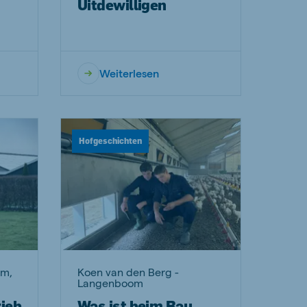
Uitdewilligen
Weiterlesen
Hofgeschichten
um,
Koen van den Berg -
Langenboom
rieb
Was ist beim Bau