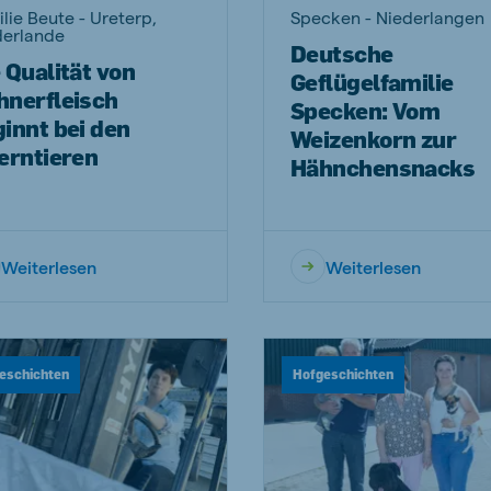
lie Beute - Ureterp,
Specken - Niederlangen
derlande
Deutsche
 Qualität von
Geflügelfamilie
hnerfleisch
Specken: Vom
innt bei den
Weizenkorn zur
erntieren
Hähnchensnacks
Weiterlesen
Weiterlesen
eschichten
Hofgeschichten