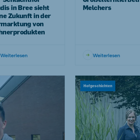
dis in Bree sieht
Melchers
ne Zukunft in der
rmarktung von
hnerprodukten
Weiterlesen
Weiterlesen
Hofgeschichten