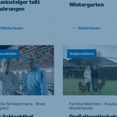
einsteiger teilt
Wintergarten
fahrungen
Weiterlesen
Weiterlesen
eschichten
Hofgeschichten
lie Schildermans - Bree
Familie Melchers - Koud
gien)
Niederlande
r Schlachthof
Großelterntierbet