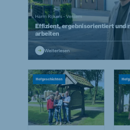
Harm Rijkers - Vessem
Effizient, ergebnisorientiert und
arbeiten
Weiterlesen
Hofgeschichten
Hofg