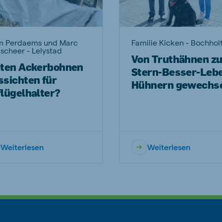
in Perdaems und Marc
Familie Kicken - Bochhol
scheer - Lelystad
Von Truthähnen zu
eten Ackerbohnen
Stern-Besser-Leb
ssichten für
Hühnern gewechse
lügelhalter?
Weiterlesen
Weiterlesen