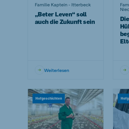
Familie Kaptein - Itterbeck
Fami
Nie
„Beter Leven“ soll
Die
auch die Zukunft sein
Hü
beg
Elt
Weiterlesen
Hofgeschichten
Hofg