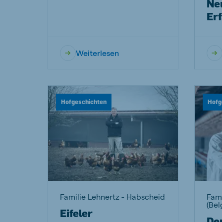
Neu
Er
Weiterlesen
Hofgeschichten
Hofg
Familie Lehnertz - Habscheid
Fami
(Bel
Eifeler
De