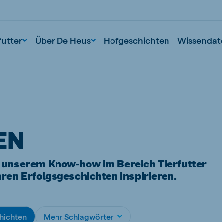
futter
Über De Heus
Hofgeschichten
Wissendat
EN
it unserem Know-how im Bereich Tierfutter
hren Erfolgsgeschichten inspirieren.
nd
Portugal
Portuguese
n
Serbia
hichten
Mehr Schlagwörter
Serbian