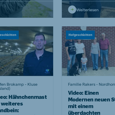
Weiterlesen
ne (Koudijs)
Russia (Koudijs)
n
Russian
eschichten
Hofgeschichten
fen Brokamp - Kluse
Familie Rakers - Nordhor
sland)
Video: Einen
deo: Hähnchenmast
Modernen neuen St
 weiteres
mit einem
andbein:
überdachten