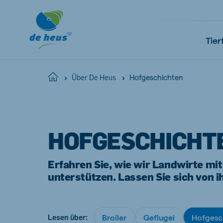
Tier
Hofgeschichten
Home
Über De Heus
Global
English
HOFGESCHICHT
Erfahren Sie, wie wir Landwirte m
unterstützen. Lassen Sie sich von i
Netherlands
Pola
Dutch
Polish
Czech Republic
Spai
Broiler
Geflugel
Hofgesc
Lesen über:
Czech
Spanish