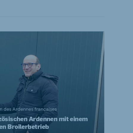
on des Ardennes françaises
anzösischen Ardennen mit einem
en Broilerbetrieb