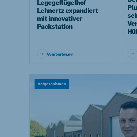
Legegeflügelhof
Plu
Lehnertz expandiert
sei
mit innovativer
Ve
Packstation
Hü
Weiterlesen
Hofgeschichten