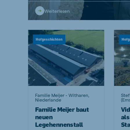
Weiterlesen
Brasil
Ukrai
Portuguese
Ukrainia
Hofgeschichten
Hofg
Koudijs Export
English
Familie Meijer - Witharen,
Stef
Niederlande
(Em
Familie Meijer baut
Vi
neuen
als
Legehennenstall
St