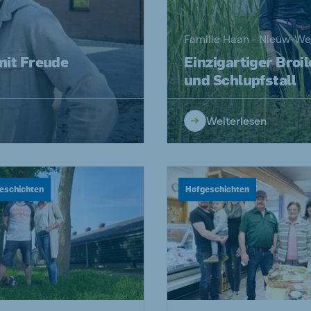
Familie Haan - Nieuw-We
 mit Freude
Einzigartiger Broi
und Schlupfstall
Weiterlesen
eschichten
Hofgeschichten