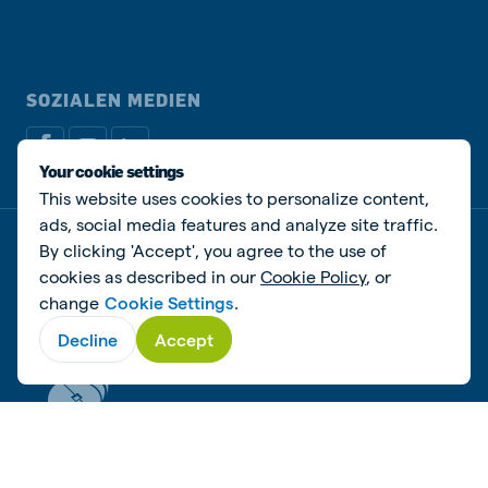
SOZIALEN MEDIEN
Your cookie settings
This website uses cookies to personalize content,
ads, social media features and analyze site traffic.
By clicking 'Accept', you agree to the use of
Datenschutzerklärung
Cookie-Erklärung
Impressum
Cookies verwalten
cookies as described in our
Cookie Policy
, or
change
Cookie Settings
.
© De Heus Voeders B.V.
Decline
Accept