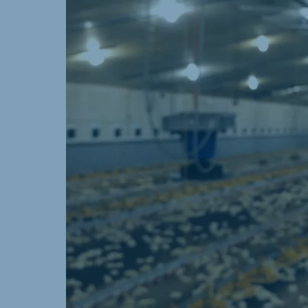
Brasil
Ukrai
Portuguese
Ukrainia
Koudijs Export
English