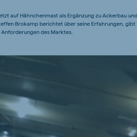
kia
setzt auf Hähnchenmast als Ergänzung zu Ackerbau un
teffen Brokamp berichtet über seine Erfahrungen, gibt 
ie Anforderungen des Marktes.
mar
Indonesia
e
Indonesian
 Africa
Ghana (Koudijs)
English
pia (Koudijs)