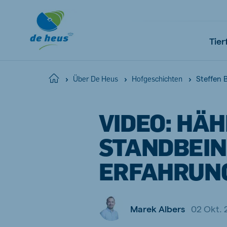
Tier
Steffen
Home
Über De Heus
Hofgeschichten
Global
VIDEO: HÄ
English
STANDBEIN:
ERFAHRUN
Netherlands
Pola
Dutch
Polish
Marek Albers
02 Okt. 
Czech Republic
Spai
Czech
Spanish