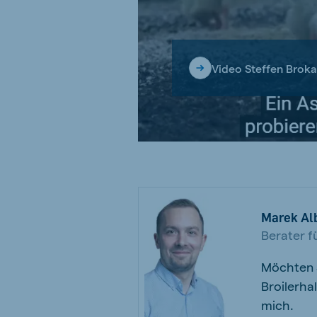
Video Steffen Brok
Marek Al
Berater fü
Möchten S
Broilerha
mich.