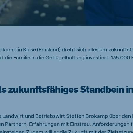
okamp in Kluse (Emsland) dreht sich alles um zukunfts
die Familie in die Geflügelhaltung investiert: 135.00
 zukunftsfähiges Standbein in
e Landwirt und Betriebswirt Steffen Brokamp über den E
n Partnern, Erfahrungen mit Einstreu, Anforderungen f
reinsteiger. Zudem will er die Zukunft mit der Zielsetz